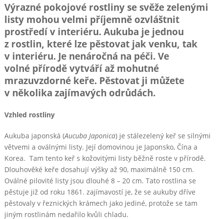
Výrazné pokojové rostliny se svěže zelenými
listy mohou velmi příjemně ozvláštnit
prostředí v interiéru. Aukuba je jednou
z rostlin, které lze pěstovat jak venku, tak
v interiéru. Je nenáročná na péči. Ve
volné přírodě vytváří až mohutné
mrazuvzdorné keře. Pěstovat ji můžete
v několika zajímavých odrůdách.
Vzhled rostliny
Aukuba japonská (
Aucuba Japonica
) je stálezelený keř se silnými
větvemi a oválnými listy. Její domovinou je Japonsko, Čína a
Korea. Tam tento keř s kožovitými listy běžně roste v přírodě.
Dlouhověké keře dosahují výšky až 90, maximálně 150 cm.
Oválné pilovité listy jsou dlouhé 8 – 20 cm. Tato rostlina se
pěstuje již od roku 1861. zajímavostí je, že se aukuby dříve
pěstovaly v řeznických krámech jako jediné, protože se tam
jiným rostlinám nedařilo kvůli chladu.