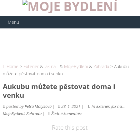
Menu
Home
>
Exteriér
&
Jak na...
&
MojeBydlení
&
Zahrada
> Aukubu
můžete pěstovat doma i venku
Aukubu můžete pěstovat doma i
venku
posted by
Petra Matysová
|
28. 1. 2021 |
In
Exteriér
,
Jak na...
,
MojeBydlení
,
Zahrada
|
Žádné komentáře
Rate this post