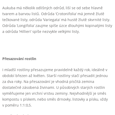
Aukuba má několik odlišných odrůd, liší se od sebe hlavně
tvarem a barvou listů. Odrůda ‘Crotonifolia‘ má jemně žlutě
tečkované listy, odrůda ‘Variegata‘ má hustě žlutě skvrnité listy.
Odrůda ‘Longifolia‘ zaujme spíše úzce dlouhými kopinatými listy
a odrůda ‘Hillieri‘ spíše nezvykle velkými listy.
Přesazování rostlin
I mladší rostliny přesazujeme pravidelně každý rok, ideálně v
období březen až květen. Starší rostliny stačí přesadit jednou
za dva roky. Na přesazování je vhodná písčitá zemina
dostatečně zásobená živinami. U působivých starých rostlin
vyměňujeme jen vrchní vrstvu zeminy. Nejvhodnější je směs
kompostu s pískem, nebo směs drnovky, listovky a písku, vždy
v poměru 1:1:0,5.