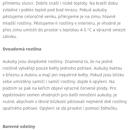
přímému slunci. Dobře snáší i nízké teploty. Na kratší dobu
zvládne i pokles teplot pod bod mrazu. Pokud aukuby
pěstujeme celoročně venku, přikryjeme je na zimu, hlavně
mladší rostliny. Pěstujeme-li rostliny v interiéru, je vhodné je
přes zimu umístit do prostor s teplotou 4-5 °C a výrazně omezit
zálivku.
Dvoudomá rostlina
Aukuby jsou dvojdomé rostliny. Znamená to, že na jedné
rostlině vytvářejí pouze květy jednoho pohlaví. Aukuby kvetou
v březnu a dubnu a mají jen nepatrné květy. Pokud jsou blízko
sebe umístěny samičí i samčí rostliny, dojde k opylení. Na
podzim se pak na keřích objeví výrazné červené plody. Pro
vypěstování semen vhodných pro další množení aukuby, je
nutné, abychom v těsné blízkosti pěstovali nejméně dvě rostliny
opačného pohlaví. Opylení se dá provést i pomocí štětečku.
Barevné odstíny