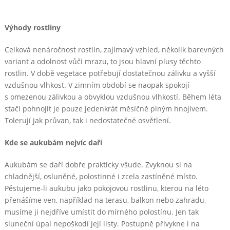
Výhody rostliny
Celková nenáročnost rostlin, zajímavý vzhled, několik barevných
variant a odolnost vůči mrazu, to jsou hlavní plusy těchto
rostlin. V době vegetace potřebují dostatečnou zálivku a vyšší
vzdušnou vlhkost. V zimním období se naopak spokojí
s omezenou zálivkou a obvyklou vzdušnou vlhkostí. Během léta
stačí pohnojit je pouze jedenkrát měsíčně plným hnojivem.
Tolerují jak průvan, tak i nedostatečné osvětlení.
Kde se aukubám nejvíc daří
Aukubám se daří dobře prakticky všude. Zvyknou si na
chladnější, osluněné, polostinné i zcela zastíněné místo.
Pěstujeme-li aukubu jako pokojovou rostlinu, kterou na léto
přenášíme ven, například na terasu, balkon nebo zahradu,
musíme ji nejdříve umístit do mírného polostínu. Jen tak
sluneční úpal nepoškodí její listy. Postupně přivykne i na