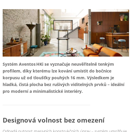
Systém Aventos HKi se vyznačuje neuvěřitelně tenkým
profilem, díky kterému lze kování umístit do bočnice
korpusu už od tloušťky pouhých 16 mm
.
Výsledkem je
hladká, čistá plocha bez rušivých viditelných prvků – ideální
pro moderní a minimalistické interiéry.
Designová volnost bez omezení
Odpadá nutnost masivních konstrukčních úprav – systém umožňuje