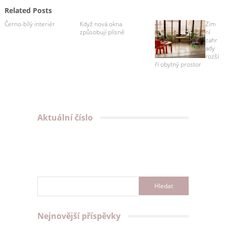
Related Posts
Černo-bílý interiér
Když nová okna
Zim
způsobují plísně
ní
zahr
ady
rozší
ří obytný prostor
Aktuální číslo
Nejnovější příspěvky