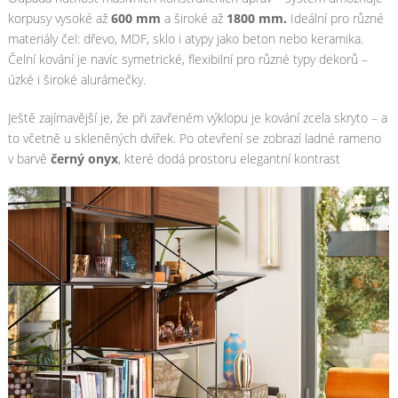
korpusy vysoké až
600 mm
a široké až
1800 mm.
Ideální pro různé
materiály čel: dřevo, MDF, sklo i atypy jako beton nebo keramika.
Čelní kování je navíc symetrické, flexibilní pro různé typy dekorů –
úzké i široké alurámečky.
Ještě zajímavější je, že při zavřeném výklopu je kování zcela skryto – a
to včetně u skleněných dvířek. Po otevření se zobrazí ladné rameno
v barvě
černý onyx
, které dodá prostoru elegantní kontrast