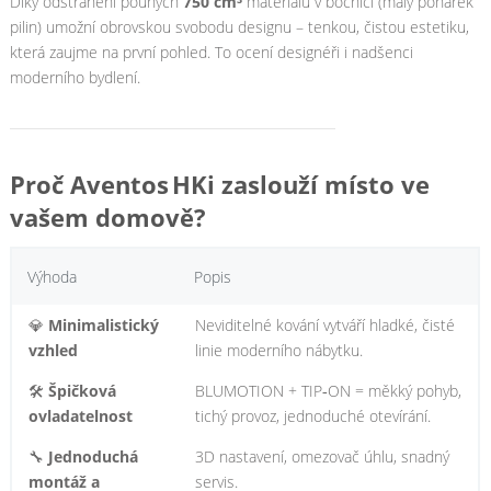
Díky odstranění pouhých
750 cm³
materiálu v bočnici (malý pohárek
pilin) umožní obrovskou svobodu designu – tenkou, čistou estetiku,
která zaujme na první pohled.
To ocení designéři i nadšenci
moderního bydlení.
Proč Aventos HKi zaslouží místo ve
vašem domově?
Výhoda
Popis
💎
Minimalistický
Neviditelné kování vytváří hladké, čisté
vzhled
linie moderního nábytku.
🛠️
Špičková
BLUMOTION + TIP‑ON = měkký pohyb,
ovladatelnost
tichý provoz, jednoduché otevírání.
🔧
Jednoduchá
3D nastavení, omezovač úhlu, snadný
montáž a
servis.