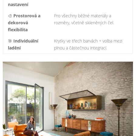
nastavení
🎨
Prostorová a
Pro všechny běžné materiály a
dekorová
rozměry, včetně skleněných čel.
flexibilita
🎯
Individuální
Krytky ve třech barvách + volba mezi
ladění
plnou a částečnou integrací.