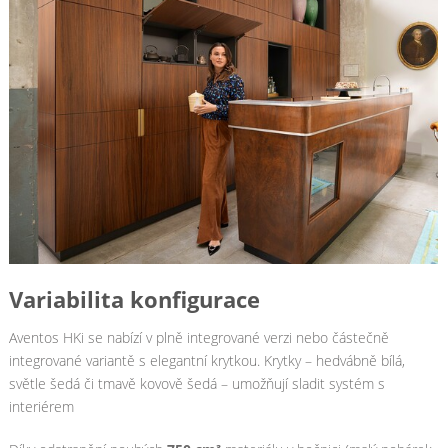
Variabilita konfigurace
Aventos HKi se nabízí v plně integrované verzi nebo částečně
integrované variantě s elegantní krytkou. Krytky – hedvábně bílá,
světle šedá či tmavě kovově šedá – umožňují sladit systém s
interiérem