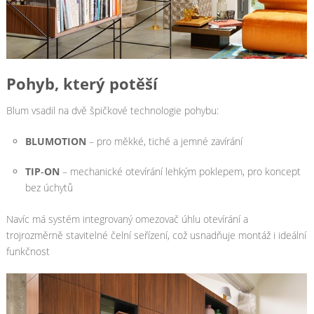
Pohyb, který potěší
Blum vsadil na dvě špičkové technologie pohybu:
BLUMOTION
– pro měkké, tiché a jemné zavírání
TIP‑ON
– mechanické otevírání lehkým poklepem, pro koncept
bez úchytů
Navíc má systém integrovaný omezovač úhlu otevírání a
trojrozměrně stavitelné čelní seřízení, což usnadňuje montáž i ideální
funkčnost