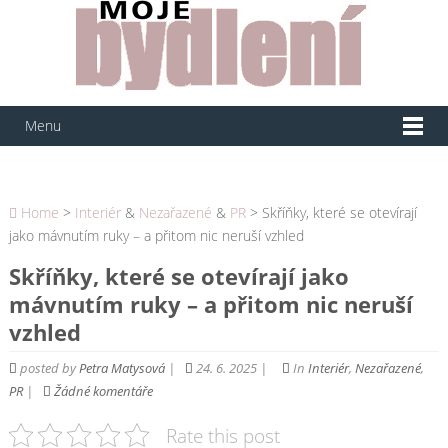
Menu
Home
>
Interiér
&
Nezařazené
&
PR
> Skříňky, které se otevírají
jako mávnutím ruky – a přitom nic neruší vzhled
Skříňky, které se otevírají jako
mávnutím ruky – a přitom nic neruší
vzhled
posted by
Petra Matysová
|
24. 6. 2025 |
In
Interiér
,
Nezařazené
,
PR
|
Žádné komentáře
Rate this post