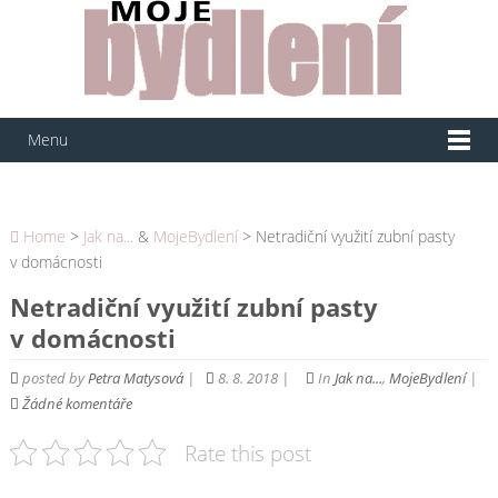
Menu
Home
>
Jak na...
&
MojeBydlení
> Netradiční využití zubní pasty
v domácnosti
Netradiční využití zubní pasty
v domácnosti
posted by
Petra Matysová
|
8. 8. 2018 |
In
Jak na...
,
MojeBydlení
|
Žádné komentáře
Rate this post