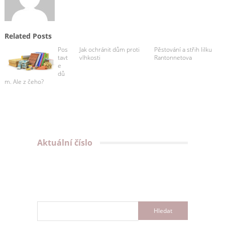
Related Posts
Pos
Jak ochránit dům proti
Pěstování a střih lilku
tavt
vlhkosti
Rantonnetova
e
dů
m. Ale z čeho?
Aktuální číslo