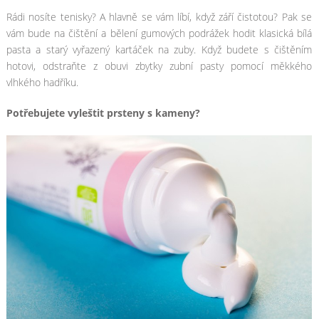
Rádi nosíte tenisky? A hlavně se vám líbí, když září čistotou? Pak se
vám bude na čištění a bělení gumových podrážek hodit klasická bílá
pasta a starý vyřazený kartáček na zuby. Když budete s čištěním
hotovi, odstraňte z obuvi zbytky zubní pasty pomocí měkkého
vlhkého hadříku.
Potřebujete vyleštit prsteny s kameny?