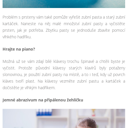
Problém s prsteny vám také pomůže vyřešit zubní pasta a starý zubní
kartáček. Naneste na něj malé množství zubní pasty a vyčistěte
prsten, jak je potřeba. Zbytku pasty se jednoduše zbavíte pomocí
vlhkého hadříku.
Hrajte na piano?
Možná už se vám zdají bílé klávesy trochu špinavé a chtěli byste je
vyčistit. Protože původní klávesy starých klavírů byly potaženy
slonovinou, je použití zubní pasty na místě, a to i teď, kdy už povrch
kláves tvoří plast. Na klávesy vezměte zubní pastu a kartáček a
dočistěte je vlhkým hadříkem.
Jemné abrazivum na připálenou žehličku