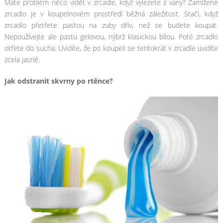
Máte problém něco vidět v zrcadle, když vylezete z vany? Zamlžené
zrcadlo je v koupelnovém prostředí běžná záležitost. Stačí, když
zrcadlo přetřete pastou na zuby dřív, než se budete koupat.
Nepoužívejte ale pastu gelovou, nýbrž klasickou bílou. Poté zrcadlo
otřete do sucha. Uvidíte, že po koupeli se tentokrát v zrcadle uvidíte
zcela jasně.
Jak odstranit skvrny po rtěnce?