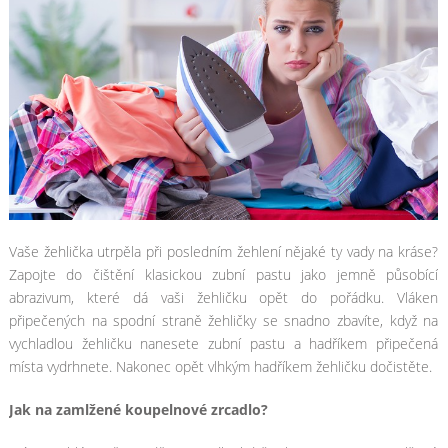
Vaše žehlička utrpěla při posledním žehlení nějaké ty vady na kráse?
Zapojte do čištění klasickou zubní pastu jako jemně působící
abrazivum, které dá vaši žehličku opět do pořádku. Vláken
připečených na spodní straně žehličky se snadno zbavíte, když na
vychladlou žehličku nanesete zubní pastu a hadříkem připečená
místa vydrhnete. Nakonec opět vlhkým hadříkem žehličku dočistěte.
Jak na zamlžené koupelnové zrcadlo?